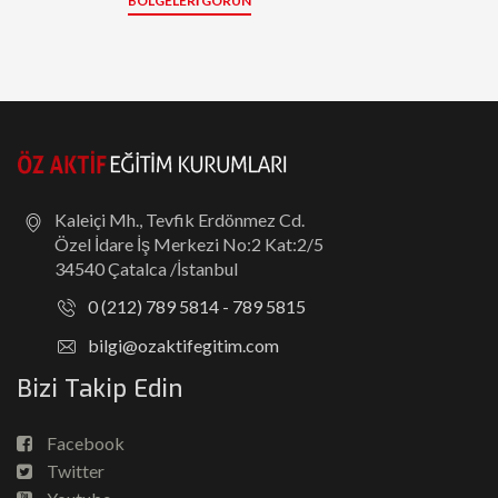
BÖLGELERI GÖRÜN
Kaleiçi Mh., Tevfik Erdönmez Cd.
Özel İdare İş Merkezi No:2 Kat:2/5
34540 Çatalca /İstanbul
0 (212) 789 5814 - 789 5815
bilgi@ozaktifegitim.com
Bizi Takip Edin
Facebook
Twitter