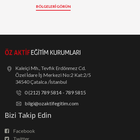
BÖLGELERI GÖRÜN
Kaleiçi Mh., Tevfik Erdönmez Cd.
Özel İdare İş Merkezi No:2 Kat:2/5
34540 Çatalca /İstanbul
0 (212) 789 5814 - 789 5815
bilgi@ozaktifegitim.com
Bizi Takip Edin
Facebook
Twitter